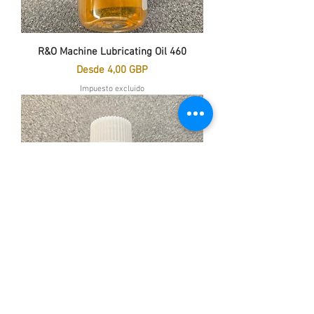
R&O Machine Lubricating Oil 460
Precio de oferta
Desde
4,00 GBP
Impuesto excluido
R&O Machine Lubricating Oil 320
Precio de oferta