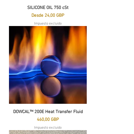
SILICONE OIL 750 cSt
Precio de oferta
Desde
24,00 GBP
Impuesto excluido
DOWCAL™ 200E Heat Transfer Fluid
Precio
460,00 GBP
Impuesto excluido