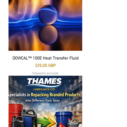
DOWCAL™ 100E Heat Transfer Fluid
Precio
325,00 GBP
Impuesto excluido