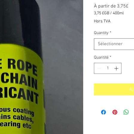
Pr
À partir de
3,75£
pr
3,75 £GB
/
400ml
3,75 £GB
Hors TVA
pour
400
Quantity
*
Millilitres
Sélectionner
Quantité
*
Aj