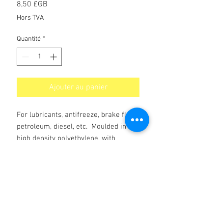
Prix
8,50 £GB
Hors TVA
Quantité
*
Ajouter au panier
For lubricants, antifreeze, brake fluid,
petroleum, diesel, etc. Moulded in
high density polyethylene, with
flexible spout. Graduated 0 - 5 litre
Aucun avis pour le moment
Partagez votre expérience, soyez le