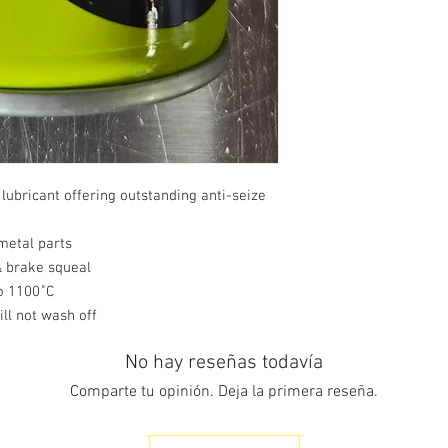
lubricant offering outstanding anti-seize
 metal parts
& brake squeal
to 1100˚C
ill not wash off
No hay reseñas todavía
Comparte tu opinión. Deja la primera reseña.