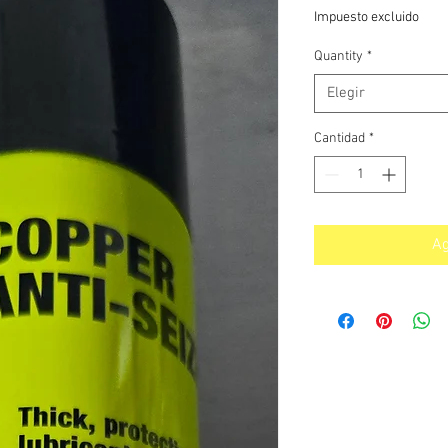
de
Impuesto excluido
oferta
Quantity
*
Elegir
Cantidad
*
Ag