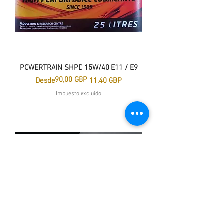
POWERTRAIN SHPD 15W/40 E11 / E9
90,00 GBP
Precio
Precio de oferta
Desde
11,40 GBP
Impuesto excluido