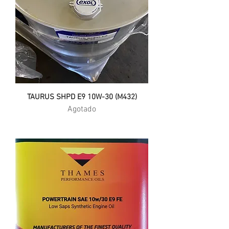
i
t
r
o
TAURUS SHPD E9 10W-30 (M432)
Agotado