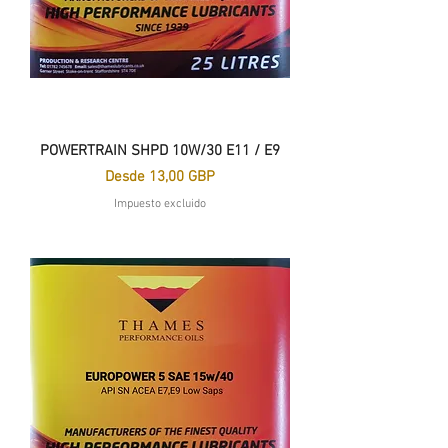
POWERTRAIN SHPD 10W/30 E11 / E9
Precio de oferta
Desde
13,00 GBP
Impuesto excluido