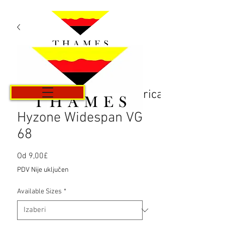
Košarica
Hyzone Widespan VG
68
Cijena
Od
9,00£
s
PDV Nije uključen
popustom
Available Sizes
*