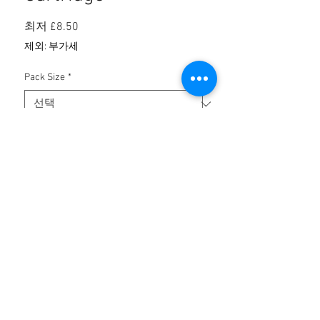
할
최저
£8.50
인
제외: 부가세
가
Pack Size
*
수량
*
카트에 추가
후기 없음
첫 번째 후기를 작성하고 의견을 공유해
주세요.