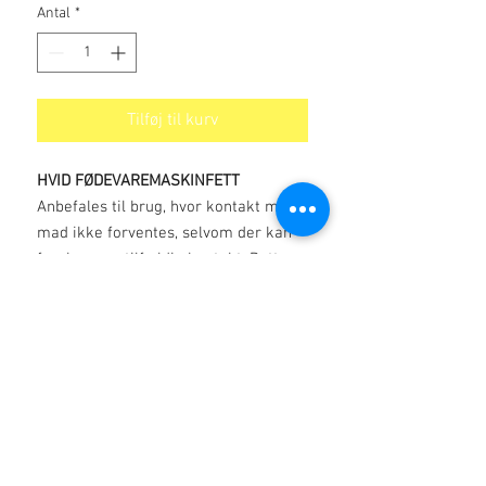
Antal
*
Tilføj til kurv
HVID FØDEVAREMASKINFETT
Anbefales til brug, hvor kontakt med
mad ikke forventes, selvom der kan
forekomme tilfældig kontakt. Dette
fedt er et vandfrit fedt af høj kvalitet
til brug i alle friktions- og glidelejer,
der findes i
fødevareforarbejdningsmiljøer.
sundhed
SIDSTE REV. DATO
: 13/03/16 ARK 1 af 3