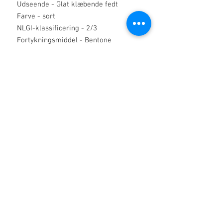
Udseende - Glat klæbende fedt
Farve - sort
NLGI-klassificering - 2/3
Fortykningsmiddel - Bentone
Baseolie - Semisyntetisk
Basisolie viskositet @ 40 ° C (IP71)
cSt - 1000
Olieseparation (IP121)% - 2
Arbejdet penetration (IP50) - 230 til
260
Faldpunkt (IP132) ° C -> 260
Vandudvaskning (ASTM D1264) @ 38 °
C - 2
79 ° C% - 5
Fire kuglesvejsebelastning (IP239) kg
- 500
Grafitindhold% - 10
Driftstemperaturområde - -5 ° C til +
150 ° C