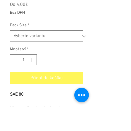
Od
4,00£
Zvýhodněná
cena
Bez DPH
Pack Size
*
Množství
*
Přidat do košíku
SAE 80
High quality oil, with low detergent
and dispersent especially produced
for Vintage and Classic cars