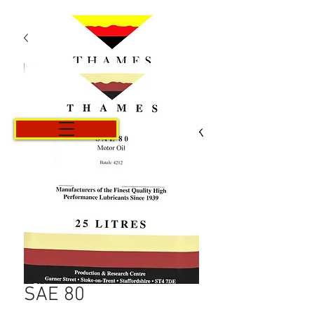
Košík
SAE 80