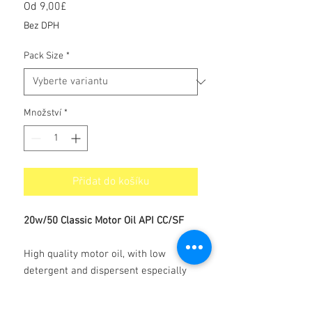
Od
9,00£
Zvýhodněná
cena
Bez DPH
Pack Size
*
Množství
*
Přidat do košíku
20w/50 Classic Motor Oil API CC/SF
High quality motor oil, with low
detergent and dispersent especially
produced for Vintage and Classic cars.