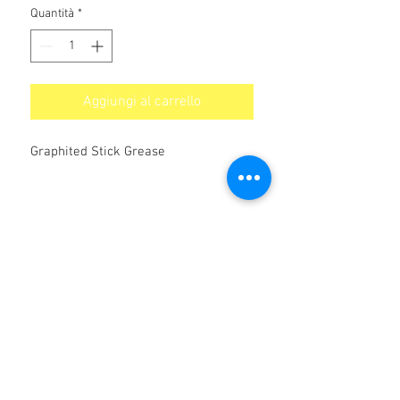
Quantità
*
Aggiungi al carrello
Graphited Stick Grease
Non ci sono ancora recensioni
Dicci cosa ne pensi. Lascia una
recensione prima degli altri.