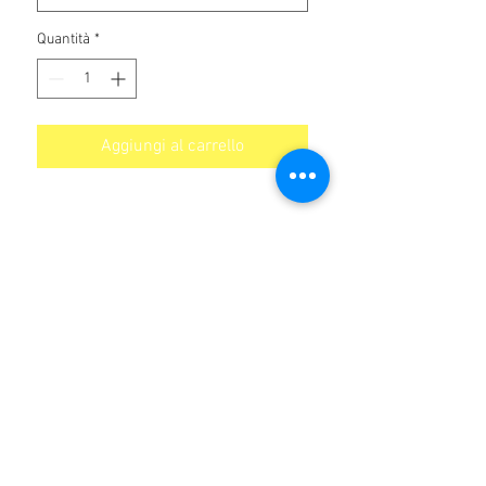
Quantità
*
Aggiungi al carrello
Non ci sono ancora recensioni
Dicci cosa ne pensi. Lascia una
recensione prima degli altri.
Lascia una recensione