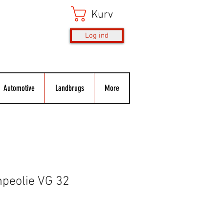
Kurv
Log ind
Automotive
Landbrugs
More
eolie VG 32
s