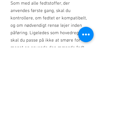
Som med alle fedtstoffer, der
anvendes første gang, skal du
kontrollere, om fedtet er kompatibelt,
og om nødvendigt rense lejer inden
påføring. Ligeledes som hovedregel
skal du passe på ikke at smøre for
meget og anvende den mængde fedt,
der anbefales af lejeproducenten.
TYPISKE FYSISKE EGENSKABER
Farve Glatbrunt fedt
Fortyknings Lithium-kompleks
Baseolie syntetisk carbonhydrid
NLGI-konsistens 2
Fast smøremiddel PTFE
Faldpunkt (ASTM D2265)> 250oC
Dynamisk korrosionsbestandighed
(Emcor) (IP 220) 0,0
Shell 4 kugle (IP239) (ASTM D2596)
Svejsebelastning 355 kg