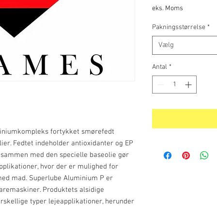
eks. Moms
Pakningsstørrelse
*
Vælg
Antal
*
iniumkompleks fortykket smørefedt
ier. Fedtet indeholder antioxidanter og EP
t sammen med den specielle baseolie gør
pplikationer, hvor der er mulighed for
t med mad.
Superlube Aluminium P
er
varemaskiner. Produktets alsidige
rskellige typer lejeapplikationer, herunder