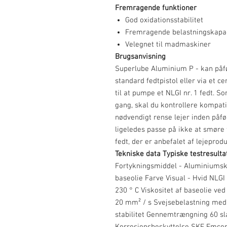
Fremragende funktioner
God oxidationsstabilitet
Fremragende belastningskapac
Velegnet til madmaskiner
Brugsanvisning
Superlube Aluminium P
- kan påf
standard fedtpistol eller via et c
til at pumpe et NLGI nr. 1 fedt. S
gang, skal du kontrollere kompati
nødvendigt rense lejer inden påfø
ligeledes passe på ikke at smør
fedt, der er anbefalet af lejeprod
Tekniske data Typiske testresulta
Fortykningsmiddel - Aluminiumsk
baseolie Farve Visual - Hvid NLGI
230 ° C Viskositet af baseolie ved
20 mm² / s Svejsebelastning med
stabilitet Gennemtrængning 60 sla