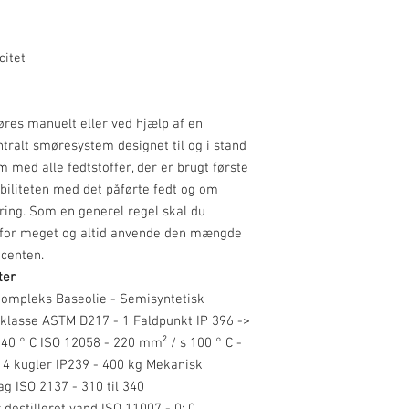
itet
øres manuelt eller ved hjælp af en
entralt smøresystem designet til og i stand
om med alle fedtstoffer, der er brugt første
biliteten med det påførte fedt og om
ring. Som en generel regel skal du
e for meget og altid anvende den mængde
ucenten.
ter
ompleks Baseolie - Semisyntetisk
 klasse ASTM D217 - 1 Faldpunkt IP 396 ->
 40 ° C ISO 12058 - 220 mm² / s 100 ° C -
 4 kugler IP239 - 400 kg Mekanisk
g ISO 2137 - 310 til 340