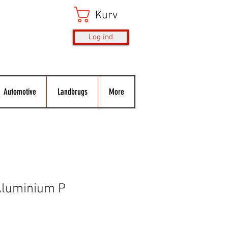
Kurv
Log ind
Automotive
Landbrugs
More
Aluminium P