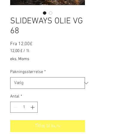
SLIDEWAYS OLIE VG
68
Salgspris
Fra
12,00£
12,00 £
/
1l
12,00 £
eks. Moms
pr.
1
Pakningsstørrelse
*
Liter
Antal
*
Tilføj til kurv