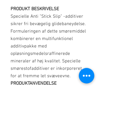
PRODUKT BESKRIVELSE
Specielle Anti "Stick Slip" -additiver
sikrer fri bevægelig glidebaneydelse.
Formuleringen af dette smøremiddel
kombinerer en multifunktionel
additivpakke med
opløsningsmedelsraffinerede
mineraler af høj kvalitet. Specielle
smørestofadditiver er inkorporeret
for at fremme let svæveevne.
PRODUKTANVENDELSE
1. Vandmodstand.
2. Oxidationsmodstand.
3. Korrosionsbestandighed.
4. Korrekte friktionsegenskaber for
maskinværktøj Slideways ydeevne.
5. Fastholdelse af filmstyrke, der
reducerer aflejring af trampolie.