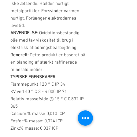
Ikke ætsende. Hælder hurtigt
metalpartikler. Forsvinder varmen
hurtigt. Forlænger elektrodernes
levetid.
ANVENDELSE:
Oxidationsbestandig
olie med lav viskositet til brug i
elektrisk afladningsbearbejdning
Generelt:
Dette produkt er baseret på
en blanding af stærkt raffinerede
mineralolieolier.
TYPISKE EGENSKABER
Flammepunkt 120 ° C IP 34
KV ved 40 ° C 3 - 4.000 IP 71
Relativ massefylde @ 15 ° C 0,832 IP
365
Calcium:% masse 0,010 ICP
Fosfor:% masse: 0,024 ICP
Zink:% masse: 0,037 ICP
Skummende tendens ml sekvens II 50