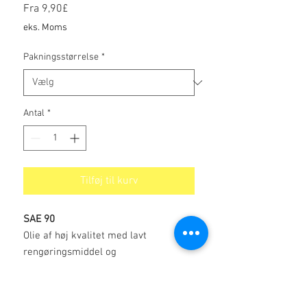
Salgspris
Fra
9,90£
eks. Moms
Pakningsstørrelse
*
Antal
*
Tilføj til kurv
SAE 90
Olie af høj kvalitet med lavt
rengøringsmiddel og
dispergeringsmiddel, specielt
produceret til vintage- og klassiske
biler