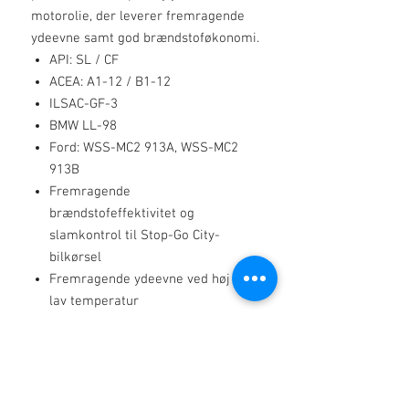
motorolie, der leverer fremragende
ydeevne samt god brændstoføkonomi.
API: SL / CF
ACEA: A1-12 / B1-12
ILSAC-GF-3
BMW LL-98
Ford: WSS-MC2 913A, WSS-MC2
913B
Fremragende
brændstofeffektivitet og
slamkontrol til Stop-Go City-
bilkørsel
Fremragende ydeevne ved høj og
lav temperatur
Enestående langvarige anti-slid-
egenskaber
Meget høj standard for motorens
renhed