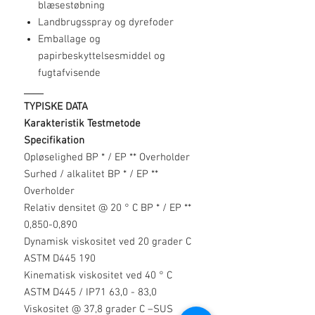
blæsestøbning
Landbrugsspray og dyrefoder
Emballage og
papirbeskyttelsesmiddel og
fugtafvisende
____
TYPISKE DATA
Karakteristik Testmetode
Specifikation
Opløselighed BP * / EP ** Overholder
Surhed / alkalitet BP * / EP **
Overholder
Relativ densitet @ 20 ° C BP * / EP **
0,850-0,890
Dynamisk viskositet ved 20 grader C
ASTM D445 190
Kinematisk viskositet ved 40 ° C
ASTM D445 / IP71 63,0 - 83,0
Viskositet @ 37,8 grader C –SUS