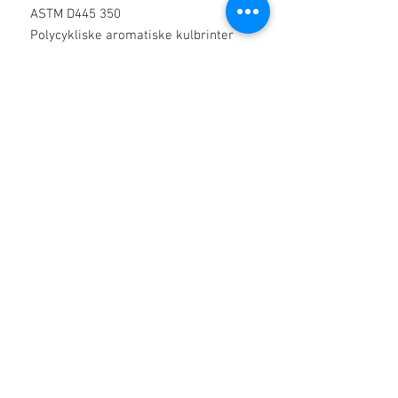
ASTM D445 350
Polycykliske aromatiske kulbrinter
BP * / EP ** Pass
Let kulsyreholdige stoffer BP * / EP **
Pass
Solid Paraffins BP * / EP ** Pass
Holdbarhed - 3 år (uåbnet), fra
fremstillingsdatoen
* Mineralt kulbrinte i
fødevareforskrifter Stat. Inst. 1073
(1966) - Sammensætning af fødevarer
og lægemidler kræver, at ikke mere
end 0,2 vægtdele mineralsk
carbonhydrid pr. 100 vægtdele
fødevarer er tilladt.
Oplysningerne heri menes at være
korrekte på
offentliggørelsestidspunktet. Ingen