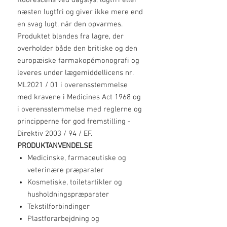
fluorescens ved dagslys, lugtfri eller
næsten lugtfri og giver ikke mere end
en svag lugt, når den opvarmes.
Produktet blandes fra lagre, der
overholder både den britiske og den
europæiske farmakopémonografi og
leveres under lægemiddellicens nr.
ML2021 / 01 i overensstemmelse
med kravene i Medicines Act 1968 og
i overensstemmelse med reglerne og
principperne for god fremstilling -
Direktiv 2003 / 94 / EF.
PRODUKTANVENDELSE
Medicinske, farmaceutiske og
veterinære præparater
Kosmetiske, toiletartikler og
husholdningspræparater
Tekstilforbindinger
Plastforarbejdning og