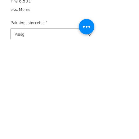
Salgspris
Fra
8,50£
eks. Moms
Pakningsstørrelse
*
Antal
*
Tilføj til kurv
Ingen anmeldelser endnu
Del dine tanker. Vær den første til at
skrive en anmeldelse.