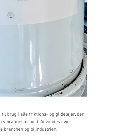
applikationer i hele br
FUNKTIONER
Fremragende ekstre
Høj grad af korros
Multifunktionsfedt 
ANVENDELSESMETOD
Lithoshield EP3 kan på
standard fedtpistol (40
centralt smøresystem, d
3 fedt.
Som med alle fedtstoffe
kontrollere kompatibil
nødvendigt rense lejer
skal du ligeledes pass
anvende den mængde fe
lejeproducenten.
TYPISKE FYSISKE EG
til brug i alle friktions- og glidelejer, der
Udseende - Glat fedt
Farve - Mørkebrun
g vibrationsforhold. Anvendes i vid
NLGI-klassificering - 3
le branchen og bilindustrien.
Fortykningsmiddel - L