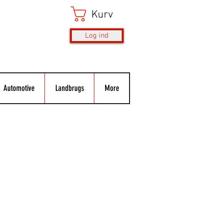
Kurv
Log ind
Automotive
Landbrugs
More
s