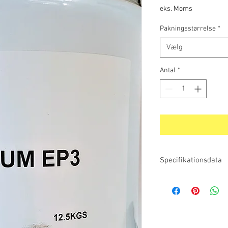
eks. Moms
Pakningsstørrelse
*
Vælg
Antal
*
Specifikationsdata
Produktkode 60102
Lithium EP3
Et multifunktionsfedt i h
glidelejer, der udsætte
vibrationsforhold. Anve