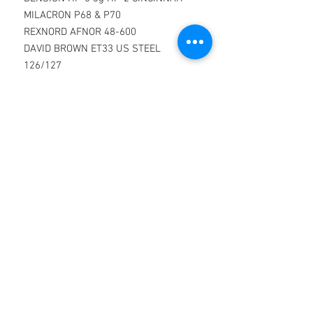
MILACRON P68 & P70
REXNORD AFNOR 48-600
DAVID BROWN ET33 US STEEL
126/127
DIN 51524 DIN 51525
TYPISKE DATA
VISKOSITETSGRAD - VG5 VG10 VG 15
VG22
Typisk test
KV @ 40 ° C cSt 5 10 15 22 IP71
VISKOSITETSINDEKS 90 95 96 97
IP226
RD @ 15 ° C 0,847 0,850 0,885 0,860
IP160
Ovennævnte er kun til information og
skal ikke involvere virksomheden i
noget ansvar overhovedet