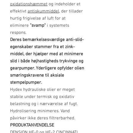
oxidationshæmmet
og indeholder et
effektivt
antiskummiddel,
der tillader
hurtig frigivelse af luft for at
eliminere
"svamp"
i systemets
respons.
Deres bemærkelsesværdige anti-slid-
egenskaber stammer fra et zink-
middel, der hjælper med at minimere
slid i både højhastigheds trykvinge og
gearpumper. Yderligere opfylder olien
smøringskravene til aksiale
stempelpumper.
Hydex hydrauliske olier er meget
stabile under termisk og oxidativ
belastning og i nærværelse af fugt.
Hydrolisering minimeres. Vand
påvirker ikke deres filtrerbarhed.
PRODUKTANVENDELSE
DENSION HF-0 og HF-2 CINCINNATI