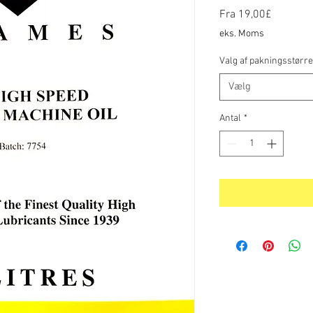
Salgspri
Fra
19,00£
eks. Moms
Valg af pakningsstørre
Vælg
Antal
*