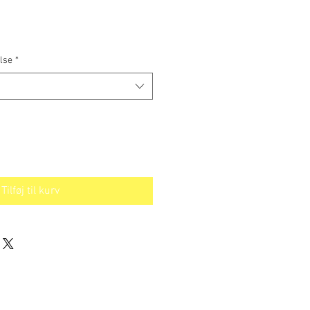
s
lse
*
Tilføj til kurv