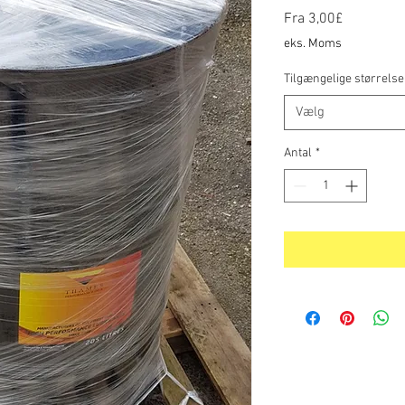
Salgspris
Fra
3,00£
eks. Moms
Tilgængelige størrelse
Vælg
Antal
*