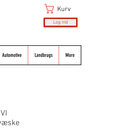
Kurv
Log ind
Automotive
Landbrugs
More
VI
svæske