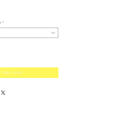
s
r
*
Tilføj til kurv