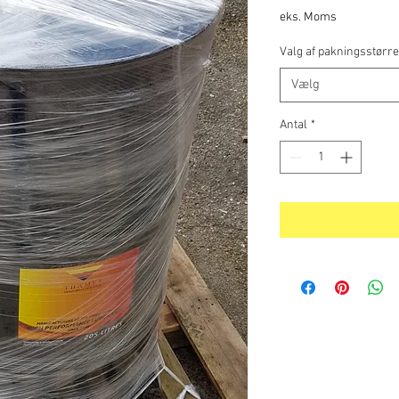
eks. Moms
Valg af pakningsstørre
Vælg
Antal
*