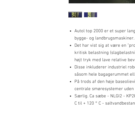
Autol top 2000 er et super langt
bygge- og landbrugsmaskiner.
Det har vist sig at være en "
kritisk belastning (slagbelastn
højt tryk med lave relative bev
Disse inkluderer industriel ro
såsom hele bagagerummet elle
På trods af den høje baseolievi
centrale smøresystemer uden
Særlig. Ca sæbe - NLGI2 - KP2
C til + 120 ° C - saltvandbest