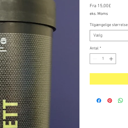
Salgspri
Fra
15,00£
eks. Moms
Tilgængelige størrelse
Vælg
Antal
*