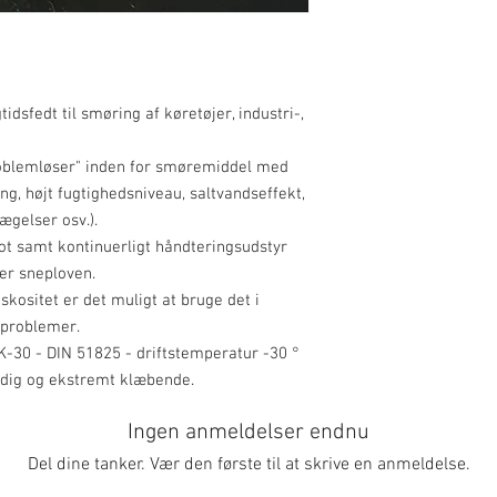
idsfedt til smøring af køretøjer, industri-,
problemløser" inden for smøremiddel med
ing, højt fugtighedsniveau, saltvandseffekt,
ægelser osv.).
bot samt kontinuerligt håndteringsudstyr
r sneploven.
skositet er det muligt at bruge det i
 problemer.
K-30 - DIN 51825 - driftstemperatur -30 °
andig og ekstremt klæbende.
Ingen anmeldelser endnu
Del dine tanker. Vær den første til at skrive en anmeldelse.