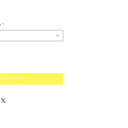
s
r
*
Tilføj til kurv