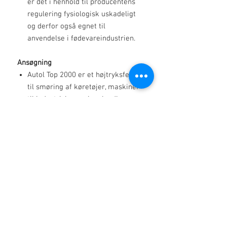
er det i henhold til producentens
regulering fysiologisk uskadeligt
og derfor også egnet til
anvendelse i fødevareindustrien.
Ansøgning
Autol Top 2000 er et højtryksfedt
til smøring af køretøjer, maskiner
til industri, byggeri og landbrug.
Det kan bruges uden problemer i
kritiske smøresteder
(slagbelastning, høj fugtighed,
saltvand, højt tryk med lav relativ
bevægelse). Det kan også bruges
til robotter, kontinuerlige
transportører såvel som både eller
vintertjeneste. På trods af den høje
baseolieviskositet er anvendelsen i
centrale smøresystemer mulig