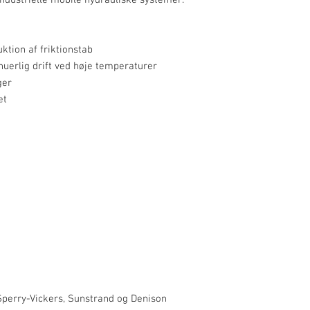
ndustrielle mobile hydrauliske systemer.
tion af friktionstab
inuerlig drift ved høje temperaturer
ger
et
perry-Vickers, Sunstrand og Denison