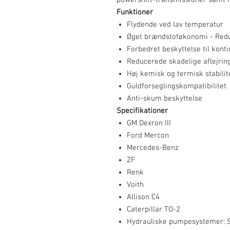
powershift-transmissioner samt i
Funktioner
Flydende ved lav temperatur
Øget brændstoføkonomi - Reduk
Forbedret beskyttelse til kont
Reducerede skadelige aflejrin
Høj kemisk og termisk stabilit
Guldforseglingskompatibilitet
Anti-skum beskyttelse
Specifikationer
GM Dexron III
Ford Mercon
Mercedes-Benz
ZF
Renk
Voith
Allison C4
Caterpillar TO-2
Hydrauliske pumpesystemer: S