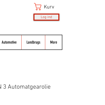
Kurv
Log ind
Automotive
Landbrugs
More
 3 Automatgearolie
s