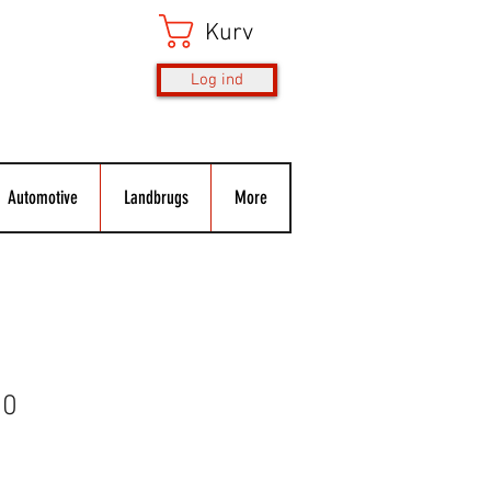
Kurv
Log ind
Automotive
Landbrugs
More
50