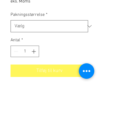
eks. Moms
Pakningsstørrelse
*
Antal
*
Tilføj til kurv
Aston SAE 20
Ingen anmeldelser endnu
Del dine tanker. Vær den første til at
skrive en anmeldelse.