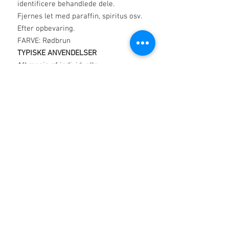
identificere behandlede dele.
Fjernes let med paraffin, spiritus osv.
Efter opbevaring.
FARVE: Rødbrun
TYPISKE ANVENDELSER
Afhængig af individuelle
opbevaringsforhold.
BESKYTTELSE AF MASKINEDELE
Metal Strip indendørs Medium til lang
sigt
Rør
Bar udendørs til mellemlang til lang
sigt
Overvej Protech Wax Compound
produktkode 50702 for fjendtlige
forhold
Ovenstående er kun til orientering og
involverer ikke virksomheden i noget
som helst ansvar.