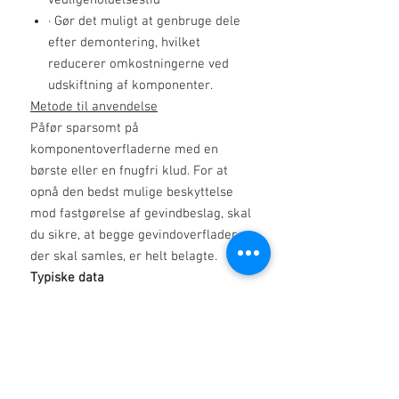
vedligeholdelsestid
·
Gør det muligt at genbruge dele
efter demontering, hvilket
reducerer omkostningerne ved
udskiftning af komponenter.
Metode til anvendelse
Påfør sparsomt på
komponentoverfladerne med en
børste eller en fnugfri klud. For at
opnå den bedst mulige beskyttelse
mod fastgørelse af gevindbeslag, skal
du sikre, at begge gevindoverflader,
der skal samles, er helt belagte.
Typiske data
Udseende Sølvgrå glat pasta
NLGI Klassifikation 1/2
Fortykningsmiddel Organisk
modificeret ler
Samlet tørstofindhold 10%